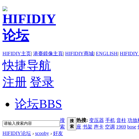
HIFIDIY主页
|
港臺鏡像主頁
|
HIFIDIY商城
|
ENGLISH
|
HIFIDI
快捷导航
注册
登录
论坛
BBS
搜
热搜:
变压器
手机
音柱
功放
搜
索
索
座
书架
声卡
空调
1969
bose
HIFIDIY论坛
›
scooby
›
好友