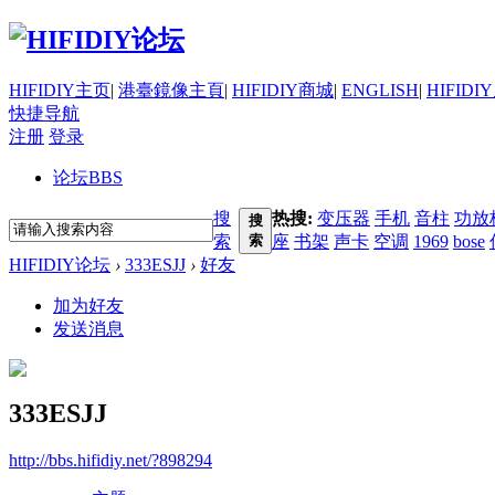
HIFIDIY主页
|
港臺鏡像主頁
|
HIFIDIY商城
|
ENGLISH
|
HIFIDI
快捷导航
注册
登录
论坛
BBS
搜
热搜:
变压器
手机
音柱
功放
搜
索
索
座
书架
声卡
空调
1969
bose
HIFIDIY论坛
›
333ESJJ
›
好友
加为好友
发送消息
333ESJJ
http://bbs.hifidiy.net/?898294