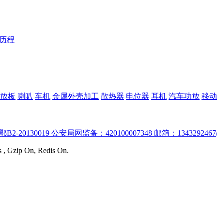
Y历程
放板
喇叭
车机
金属外壳加工
散热器
电位器
耳机
汽车功放
移动
:鄂B2-20130019 公安局网监备：420100007348 邮箱：1343292467
s , Gzip On, Redis On.