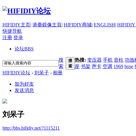
HIFIDIY主页
|
港臺鏡像主頁
|
HIFIDIY商城
|
ENGLISH
|
HIFIDI
快捷导航
注册
登录
论坛
BBS
搜
热搜:
变压器
手机
音柱
功放
搜
索
索
座
书架
声卡
空调
1969
bose
HIFIDIY论坛
›
刘呆子
›
相册
加为好友
发送消息
刘呆子
http://bbs.hifidiy.net/?1115211