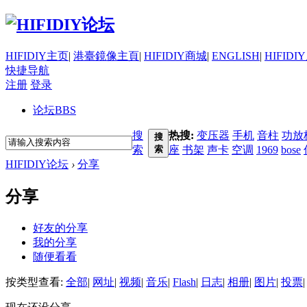
HIFIDIY主页
|
港臺鏡像主頁
|
HIFIDIY商城
|
ENGLISH
|
HIFIDI
快捷导航
注册
登录
论坛
BBS
搜
热搜:
变压器
手机
音柱
功放
搜
索
索
座
书架
声卡
空调
1969
bose
HIFIDIY论坛
›
分享
分享
好友的分享
我的分享
随便看看
按类型查看:
全部
|
网址
|
视频
|
音乐
|
Flash
|
日志
|
相册
|
图片
|
投票
|