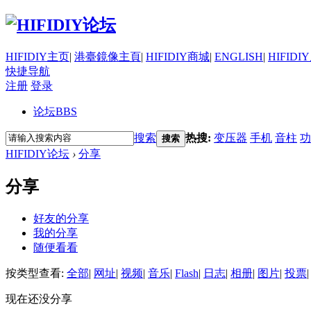
HIFIDIY主页
|
港臺鏡像主頁
|
HIFIDIY商城
|
ENGLISH
|
HIFIDI
快捷导航
注册
登录
论坛
BBS
搜索
热搜:
变压器
手机
音柱
功
搜索
HIFIDIY论坛
›
分享
分享
好友的分享
我的分享
随便看看
按类型查看:
全部
|
网址
|
视频
|
音乐
|
Flash
|
日志
|
相册
|
图片
|
投票
|
现在还没分享