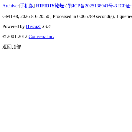
Archiver
|
手机版
|
HIFIDIY论坛
(
鄂ICP备2025138941号-3 ICP证
GMT+8, 2026-8-6 20:50
, Processed in 0.065789 second(s), 1 querie
Powered by
Discuz!
X3.4
© 2001-2012
Comsenz Inc.
返回顶部