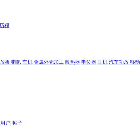
Y历程
放板
喇叭
车机
金属外壳加工
散热器
电位器
耳机
汽车功放
移动
用户
|
帖子