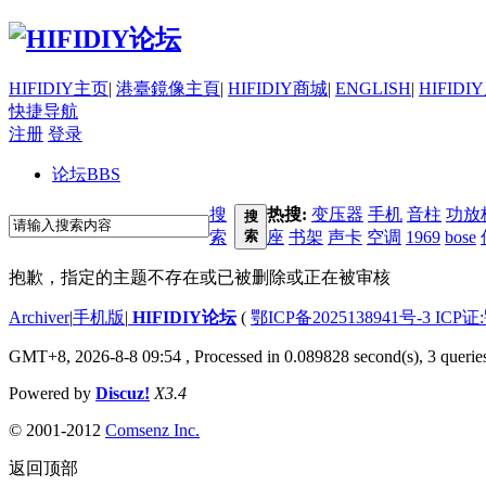
HIFIDIY主页
|
港臺鏡像主頁
|
HIFIDIY商城
|
ENGLISH
|
HIFIDI
快捷导航
注册
登录
论坛
BBS
搜
热搜:
变压器
手机
音柱
功放
搜
索
索
座
书架
声卡
空调
1969
bose
抱歉，指定的主题不存在或已被删除或正在被审核
Archiver
|
手机版
|
HIFIDIY论坛
(
鄂ICP备2025138941号-3 ICP证
GMT+8, 2026-8-8 09:54
, Processed in 0.089828 second(s), 3 querie
Powered by
Discuz!
X3.4
© 2001-2012
Comsenz Inc.
返回顶部