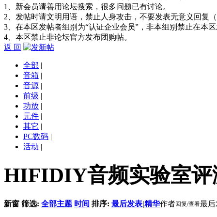
1、新会员请善用论坛搜索，很多问题已有讨论。
2、发帖时请文明用语，禁止人身攻击，不要发表无意义回复
3、在本区发帖者组别为“认证企业会员”，非本组别禁止在本
4、本区禁止非论坛官方发布团购帖。
返 回
全部
|
音箱
|
音源
|
前级
|
功放
|
元件
|
其它
|
PC数码
|
活动
|
HIFIDIY音频实验室
新窗
筛选:
全部主题
时间
排序:
最后发表
|
精华
作者
最后
回复/查看