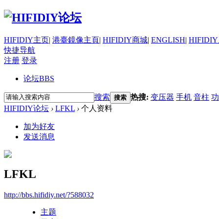
HIFIDIY主页
|
港臺鏡像主頁
|
HIFIDIY商城
|
ENGLISH
|
HIFIDI
快捷导航
注册
登录
论坛
BBS
搜索
热搜:
变压器
手机
音柱
功
搜索
HIFIDIY论坛
›
LFKL
›
个人资料
加为好友
发送消息
LFKL
http://bbs.hifidiy.net/?588032
主题