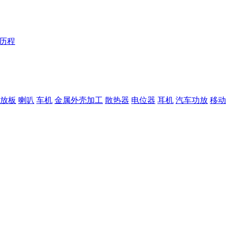
Y历程
放板
喇叭
车机
金属外壳加工
散热器
电位器
耳机
汽车功放
移动