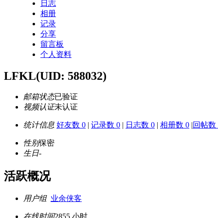
日志
相册
记录
分享
留言板
个人资料
LFKL
(UID: 588032)
邮箱状态
已验证
视频认证
未认证
统计信息
好友数 0
|
记录数 0
|
日志数 0
|
相册数 0
|
回帖数 
性别
保密
生日
-
活跃概况
用户组
业余侠客
在线时间
2855 小时