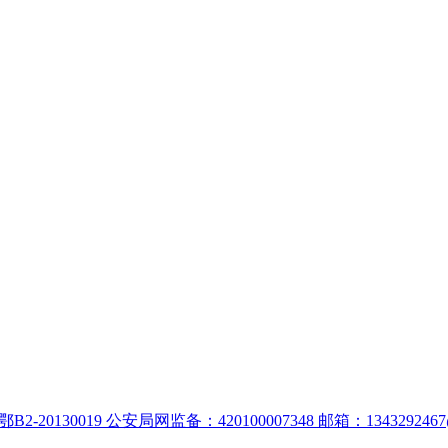
:鄂B2-20130019 公安局网监备：420100007348 邮箱：1343292467