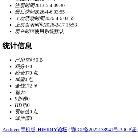
注册时间
2013-5-4 09:30
最后访问
2026-4-6 03:55
上次活动时间
2026-4-6 03:55
上次发表时间
2026-2-17 15:53
所在时区
使用系统默认
统计信息
已用空间
0 B
积分
370
经验
370 点
威望
0 点
金钱
172 ￥
魅力
1
9折卷
0
HD币
0
贡献值
0 点
诚信值
0
Archiver
|
手机版
|
HIFIDIY论坛
(
鄂ICP备2025138941号-3 ICP证