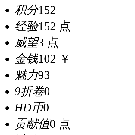
积分
152
经验
152 点
威望
3 点
金钱
102 ￥
魅力
93
9折卷
0
HD币
0
贡献值
0 点