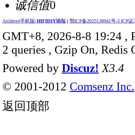
诚信值
0
Archiver
|
手机版
|
HIFIDIY论坛
(
鄂ICP备2025138941号-3 ICP证
GMT+8, 2026-8-8 19:24
, 
2 queries , Gzip On, Redis 
Powered by
Discuz!
X3.4
© 2001-2012
Comsenz Inc.
返回顶部