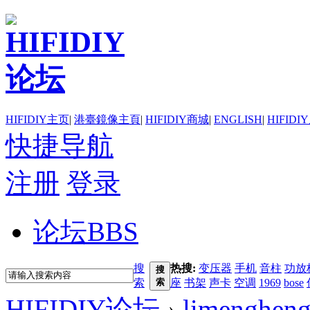
HIFIDIY主页
|
港臺鏡像主頁
|
HIFIDIY商城
|
ENGLISH
|
HIFIDI
快捷导航
注册
登录
论坛
BBS
搜
热搜:
变压器
手机
音柱
功放
搜
索
索
座
书架
声卡
空调
1969
bose
HIFIDIY论坛
›
limenghen