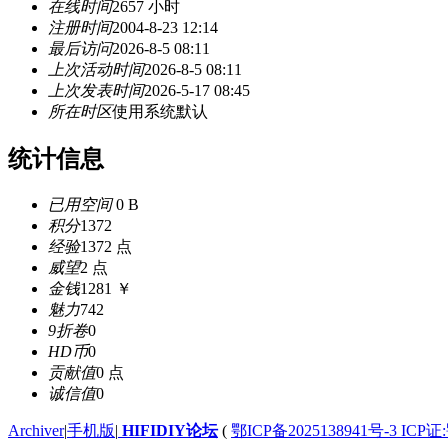
在线时间
2657 小时
注册时间
2004-8-23 12:14
最后访问
2026-8-5 08:11
上次活动时间
2026-8-5 08:11
上次发表时间
2026-5-17 08:45
所在时区
使用系统默认
统计信息
已用空间
0 B
积分
1372
经验
1372 点
威望
2 点
金钱
1281 ￥
魅力
742
9折卷
0
HD币
0
贡献值
0 点
诚信值
0
Archiver
|
手机版
|
HIFIDIY论坛
(
鄂ICP备2025138941号-3 ICP证