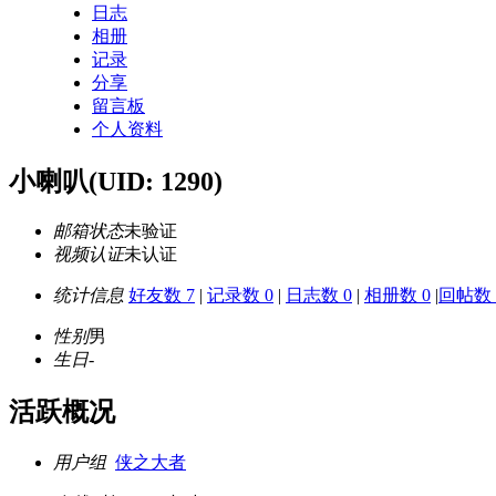
日志
相册
记录
分享
留言板
个人资料
小喇叭
(UID: 1290)
邮箱状态
未验证
视频认证
未认证
统计信息
好友数 7
|
记录数 0
|
日志数 0
|
相册数 0
|
回帖数 
性别
男
生日
-
活跃概况
用户组
侠之大者