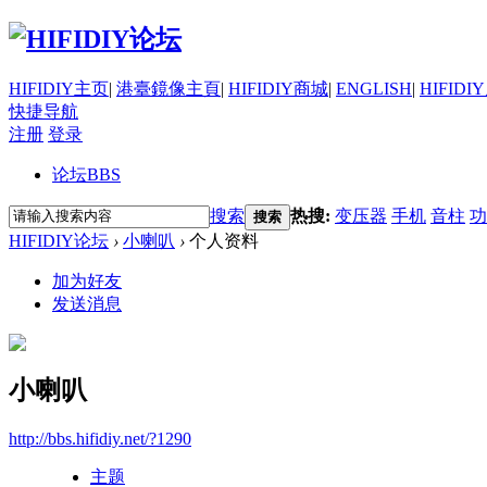
HIFIDIY主页
|
港臺鏡像主頁
|
HIFIDIY商城
|
ENGLISH
|
HIFIDI
快捷导航
注册
登录
论坛
BBS
搜索
热搜:
变压器
手机
音柱
功
搜索
HIFIDIY论坛
›
小喇叭
›
个人资料
加为好友
发送消息
小喇叭
http://bbs.hifidiy.net/?1290
主题