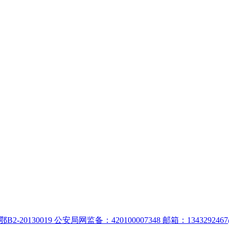
:鄂B2-20130019 公安局网监备：420100007348 邮箱：1343292467