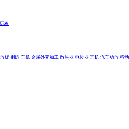
Y历程
放板
喇叭
车机
金属外壳加工
散热器
电位器
耳机
汽车功放
移动